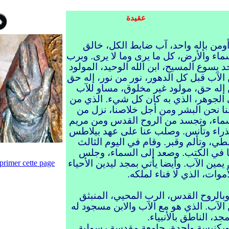
عقيدة
ن بإله واحد، آب ضابط الكل، خالق
ماء والأرض، كل ما يرى وما لا يرى. وبرب
د يسوع المسيح، ابن الله الوحيد، المولود
الآب قبل كل الدهور، نور من نور، إله حق
إله حق، مولود غير مخلوق، مساو للآب
الجوهر، الذي به كان كل شيء. الذي من
نا نحن البشر ومن أجل خلاصنا، نزل من
ماء، وتجسد من الروح القدس ومن مريم
ذراء وتأنس. وصلب عنا على عهد بيلاطس
نطي، وتألم وقبر. وقام في اليوم الثالث
 في الكتب. وصعد إلى السماء، وجلس
يمين الآب. وأيضا يأتي بمجد ليدين الأحياء
primer cette page
أموات، الذي لا فناء لملكه.
لروح القدس، الرب المحيي، المنبثق
الآب. الذي هو مع الآب والابن مسجود له
جد، الناطق بالأنبياء.
نيسة واحدة، جامعة مقدسة رسولية.