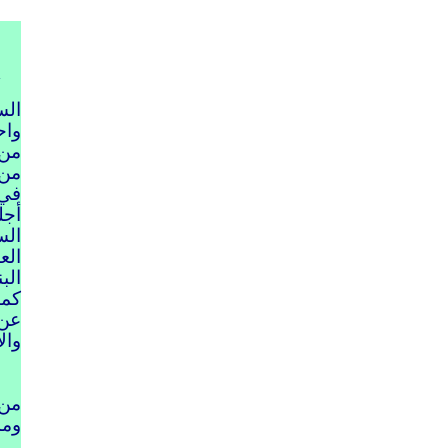
أوم
الس
واح
من 
من 
في 
أجل
الس
الع
الب
كما
عن 
وال
وبا
من 
ومم
وبك