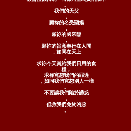
。
我們的天父
，
願祢的名受顯揚
，
願祢的國來臨
，
願祢的旨意奉行在人間
，如同在天上
。
求祢今天賞給我們日用的食
糧，
求祢寬恕我們的罪過
，如同我們寬恕別人一樣
。
不要讓我們陷於誘惑
，
但救我們免於凶惡
。