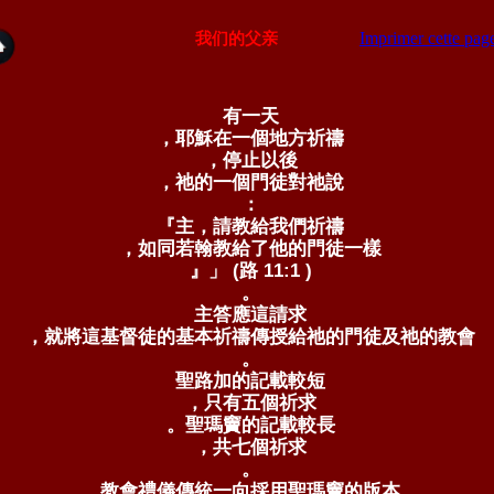
Imprimer cette pag
我们的父亲
有一天
，耶穌在一個地方祈禱
，停止以後
，祂的一個門徒對祂說
：
『主，請教給我們祈禱
，如同若翰教給了他的門徒一樣
』」 (路 11:1 )
。
主答應這請求
，就將這基督徒的基本祈禱傳授給祂的門徒及祂的教會
。
聖路加的記載較短
，只有五個祈求
。聖瑪竇的記載較長
，共七個祈求
。
教會禮儀傳統一向採用聖瑪竇的版本