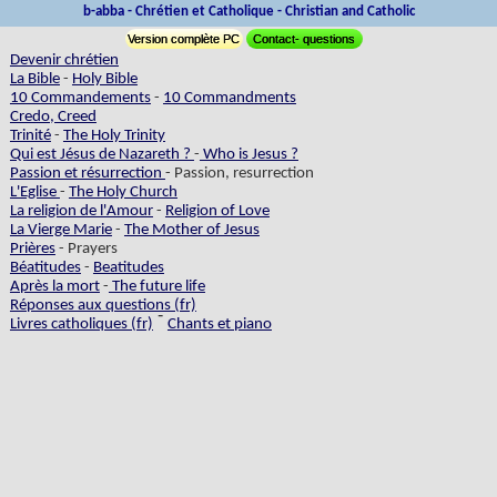
b-abba - Chrétien et Catholique - Christian and Catholic
Version complète PC
Contact- questions
Devenir chrétien
La Bible
-
Holy Bible
10 Commandements
-
10 Commandments
Credo, Creed
Trinité
-
The Holy Trinity
Qui est Jésus de Nazareth ?
-
Who is Jesus ?
Passion et résurrection
- Passion, resurrection
L'Eglise
-
The Holy Church
La religion de l'Amour
-
Religion of Love
La Vierge Marie
-
The Mother of Jesus
Prières
- Prayers
Béatitudes
-
Beatitudes
Après la mort
-
The future life
Réponses aux questions (fr)
-
Livres catholiques (fr)
Chants et piano